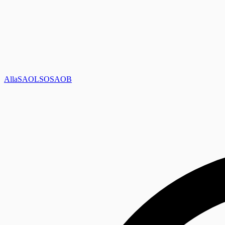
Alla
SAOL
SO
SAOB