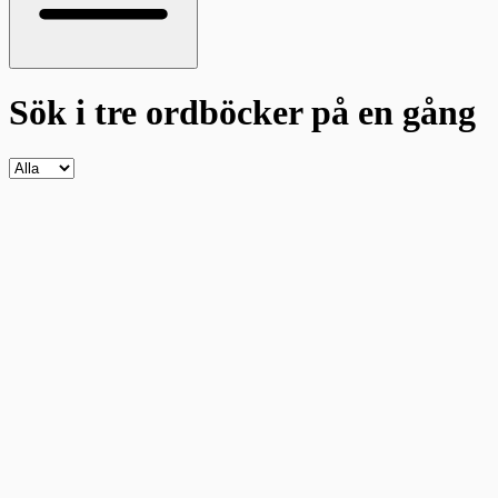
Sök i tre ordböcker
på en gång