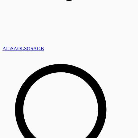
Alla
SAOL
SO
SAOB