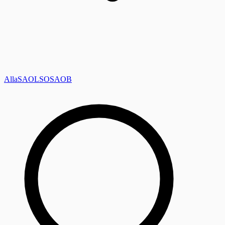
Alla
SAOL
SO
SAOB