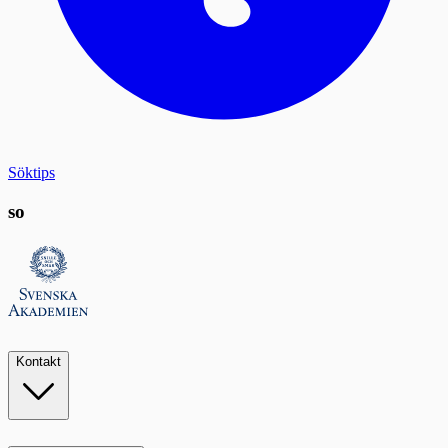
Söktips
so
Kontakt