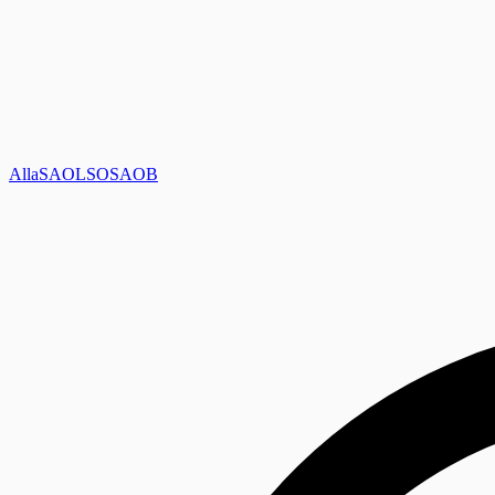
Alla
SAOL
SO
SAOB