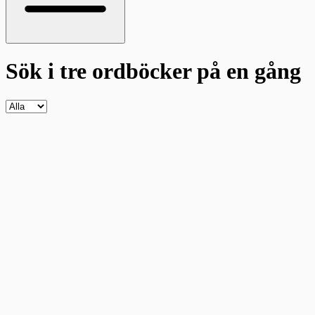
Sök i tre ordböcker
på en gång