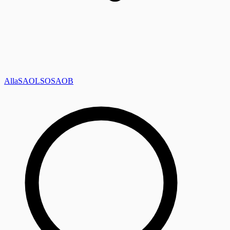
Alla
SAOL
SO
SAOB