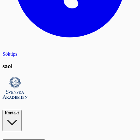
Söktips
saol
Kontakt