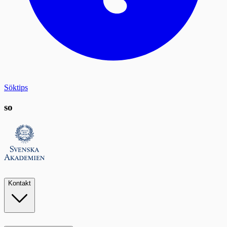
Söktips
so
Kontakt