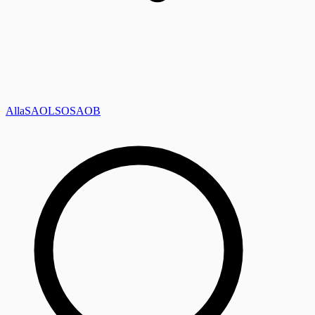
Alla
SAOL
SO
SAOB