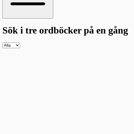
Sök i tre ordböcker
på en gång