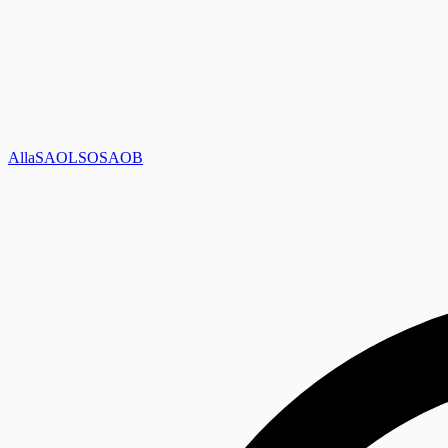
Alla
SAOL
SO
SAOB