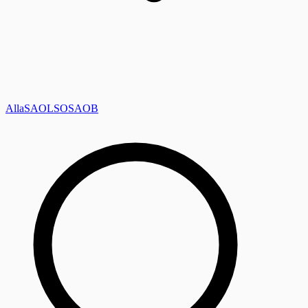
Alla
SAOL
SO
SAOB