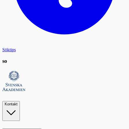
Söktips
so
Kontakt