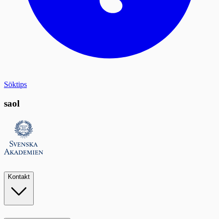
Söktips
saol
Kontakt