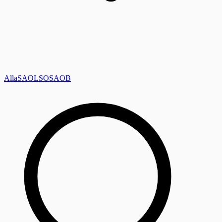
Alla
SAOL
SO
SAOB