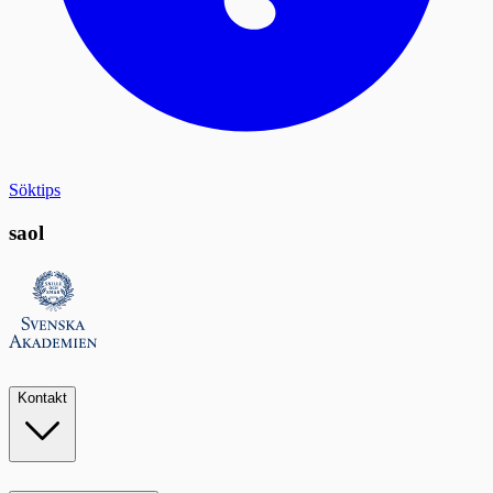
Söktips
saol
Kontakt