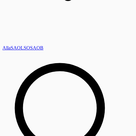
Alla
SAOL
SO
SAOB