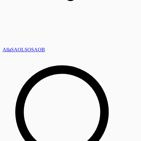
Alla
SAOL
SO
SAOB