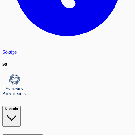
Söktips
so
Kontakt