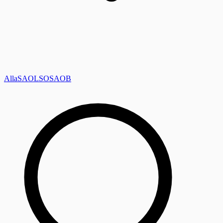
Alla
SAOL
SO
SAOB