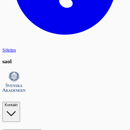
Söktips
saol
Kontakt