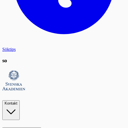
Söktips
so
Kontakt