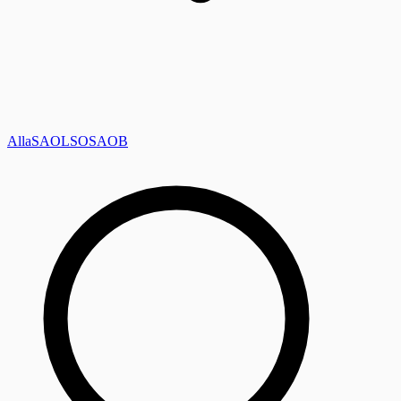
Alla
SAOL
SO
SAOB