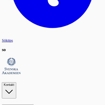
Söktips
so
Kontakt