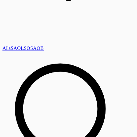
Alla
SAOL
SO
SAOB