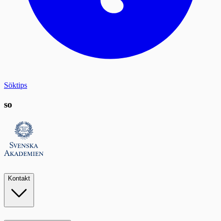
Söktips
so
Kontakt