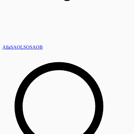
Alla
SAOL
SO
SAOB