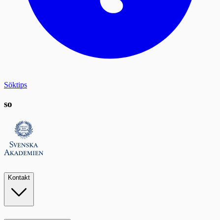
Söktips
so
Kontakt