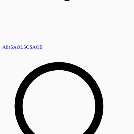
Alla
SAOL
SO
SAOB