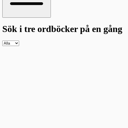
Sök i tre ordböcker
på en gång