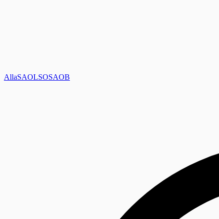
Alla
SAOL
SO
SAOB