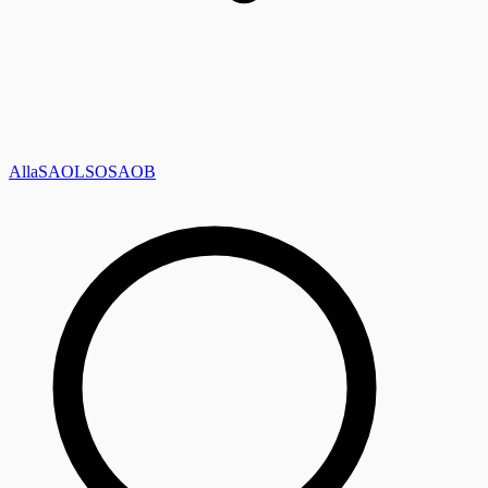
Alla
SAOL
SO
SAOB