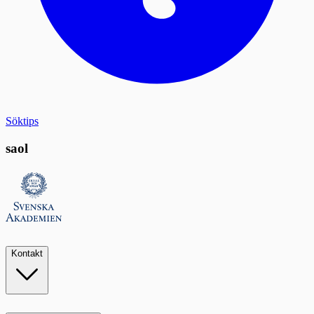
Söktips
saol
Kontakt