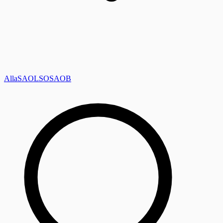
Alla
SAOL
SO
SAOB