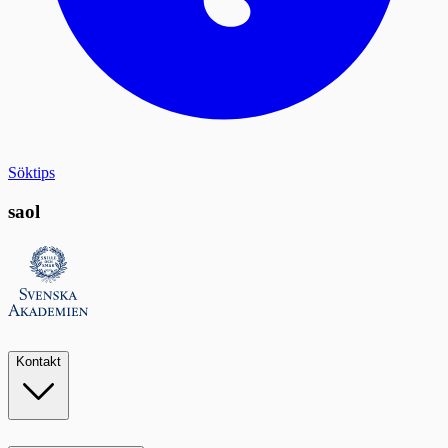
Söktips
saol
Kontakt