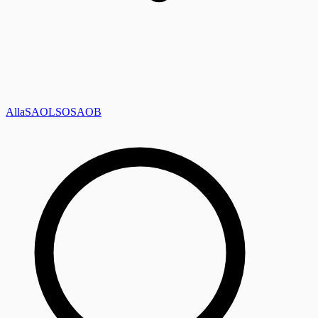
Alla
SAOL
SO
SAOB