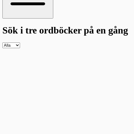
Sök i tre ordböcker
på en gång