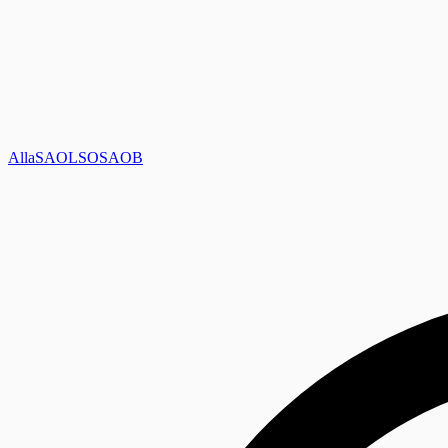
Alla
SAOL
SO
SAOB