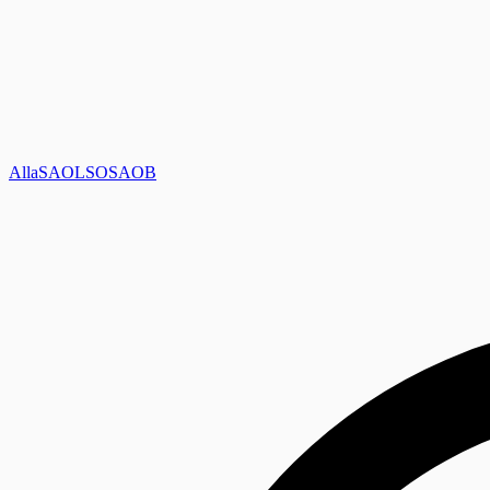
Alla
SAOL
SO
SAOB