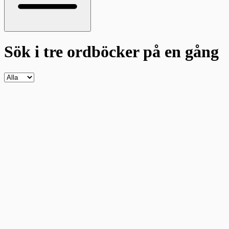
Sök i tre ordböcker
på en gång