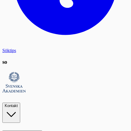
Söktips
so
Kontakt