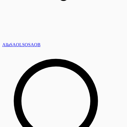
Alla
SAOL
SO
SAOB