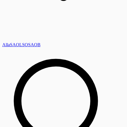
Alla
SAOL
SO
SAOB