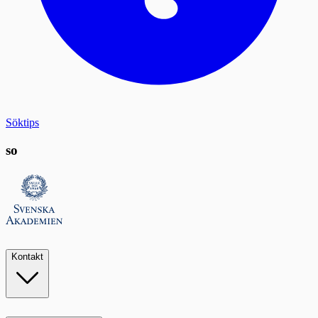
Söktips
so
Kontakt