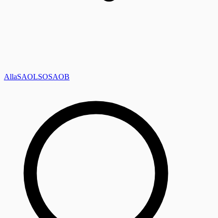
Alla
SAOL
SO
SAOB