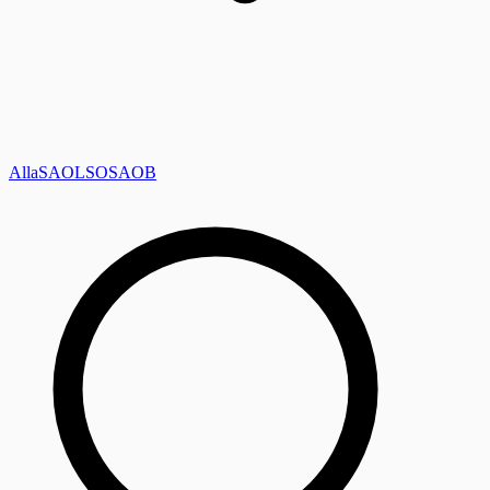
Alla
SAOL
SO
SAOB