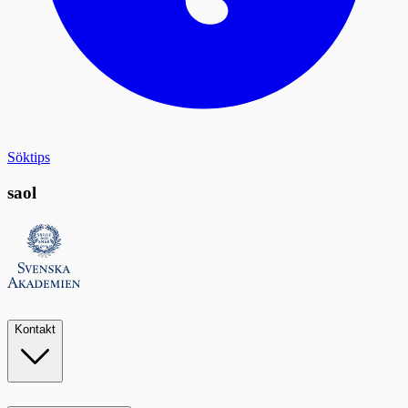
Söktips
saol
Kontakt