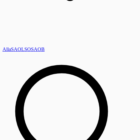
Alla
SAOL
SO
SAOB