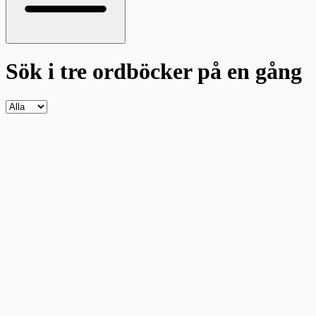
Sök i tre ordböcker
på en gång