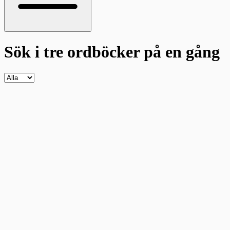
Sök i tre ordböcker
på en gång