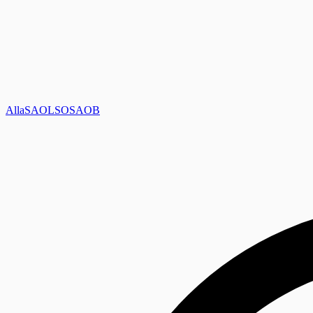
Alla
SAOL
SO
SAOB