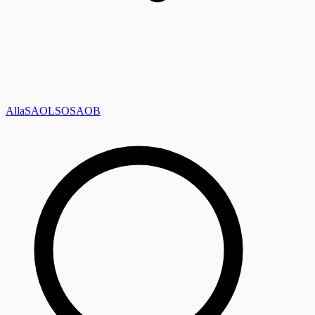
Alla
SAOL
SO
SAOB