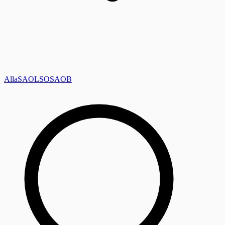
Alla
SAOL
SO
SAOB