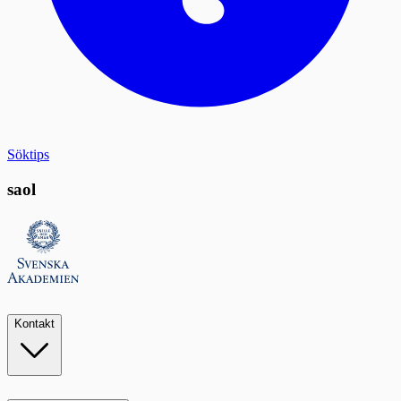
Söktips
saol
Kontakt