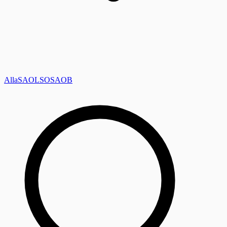
Alla
SAOL
SO
SAOB