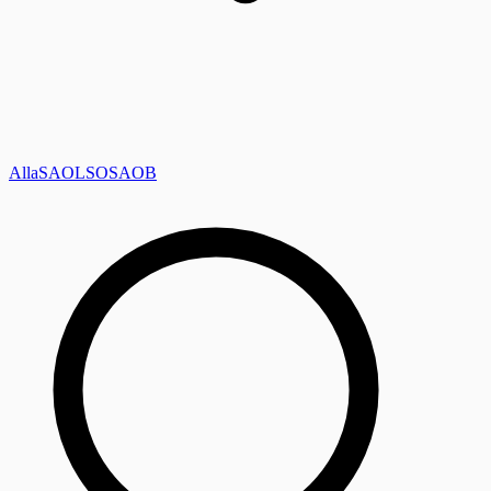
Alla
SAOL
SO
SAOB