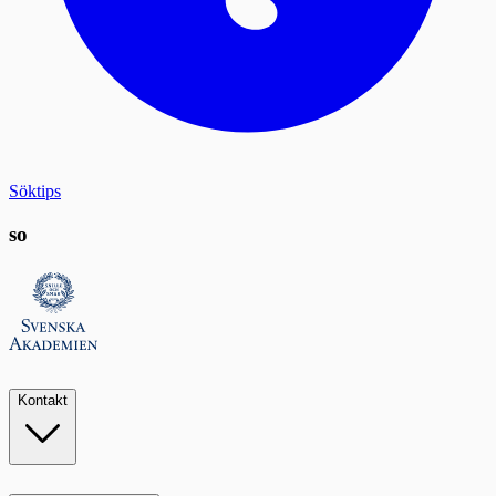
Söktips
so
Kontakt