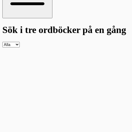
Sök i tre ordböcker
på en gång