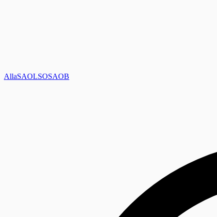
Alla
SAOL
SO
SAOB