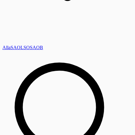
Alla
SAOL
SO
SAOB