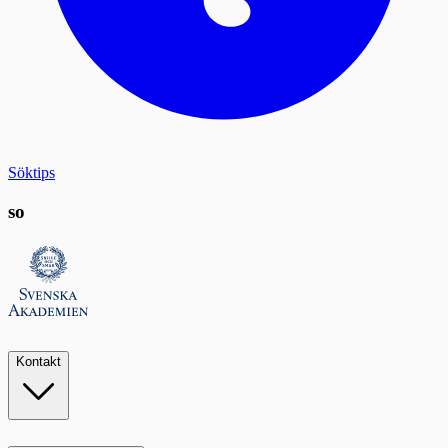
Söktips
so
Kontakt