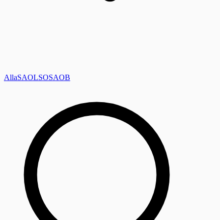
Alla
SAOL
SO
SAOB