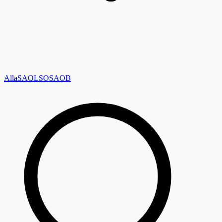
Alla
SAOL
SO
SAOB