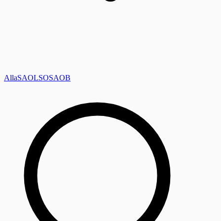
Alla
SAOL
SO
SAOB