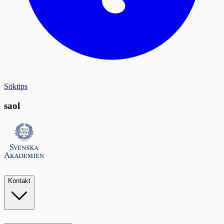
Söktips
saol
Kontakt