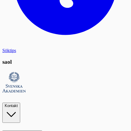
Söktips
saol
Kontakt