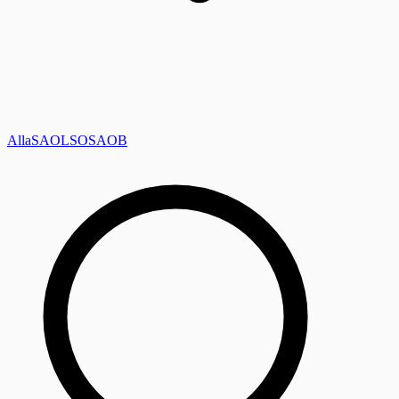
Alla
SAOL
SO
SAOB