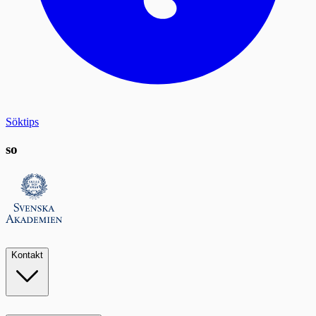
Söktips
so
Kontakt