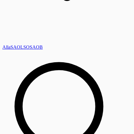
Alla
SAOL
SO
SAOB