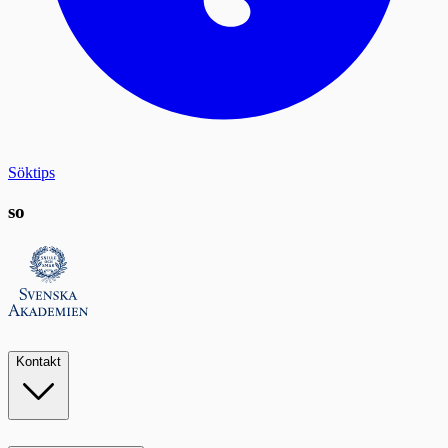
Söktips
so
Kontakt