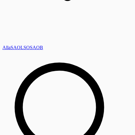
Alla
SAOL
SO
SAOB