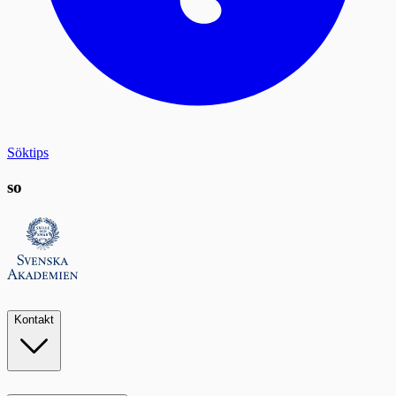
Söktips
so
Kontakt