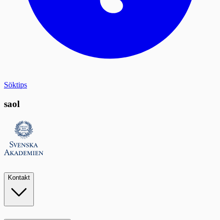
Söktips
saol
Kontakt