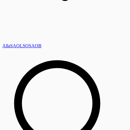
Alla
SAOL
SO
SAOB