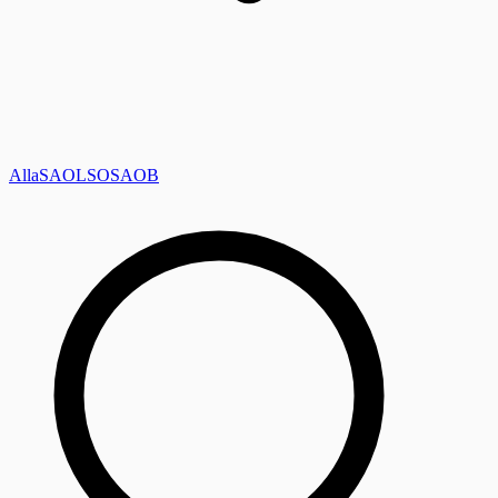
Alla
SAOL
SO
SAOB