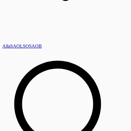
Alla
SAOL
SO
SAOB