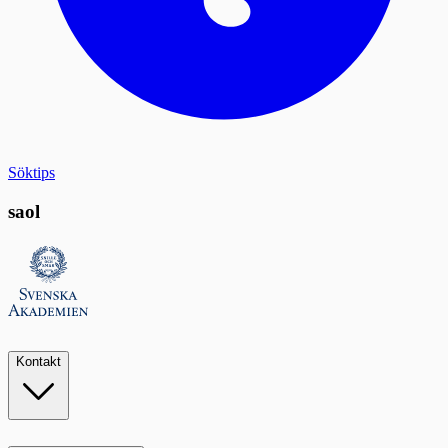
Söktips
saol
Kontakt