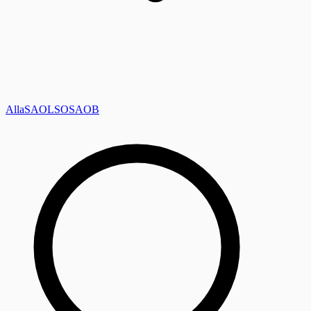
Alla
SAOL
SO
SAOB