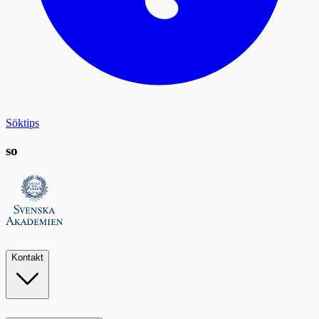
Söktips
so
Kontakt