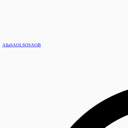
Alla
SAOL
SO
SAOB