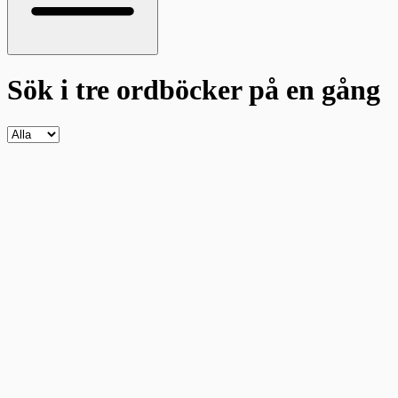
Sök i tre ordböcker
på en gång