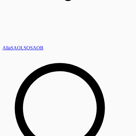
Alla
SAOL
SO
SAOB