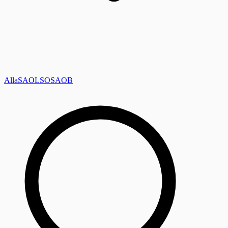
Alla
SAOL
SO
SAOB