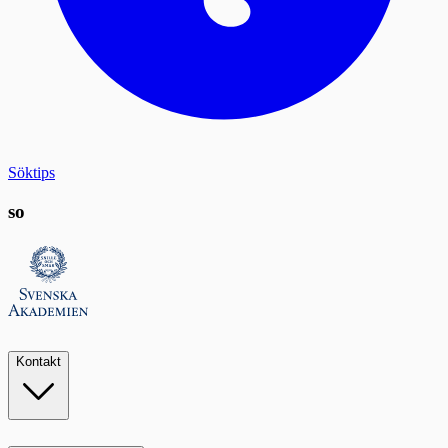
Söktips
so
Kontakt