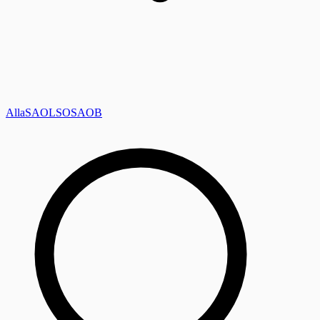
Alla
SAOL
SO
SAOB